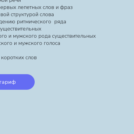
тной речи
ервых лепетных слов и фраз
овой структурой слова
дению ритмического ряда
 существительных
ого и мужского рода существительных
кого и мужского голоса
 коротких слов
тариф