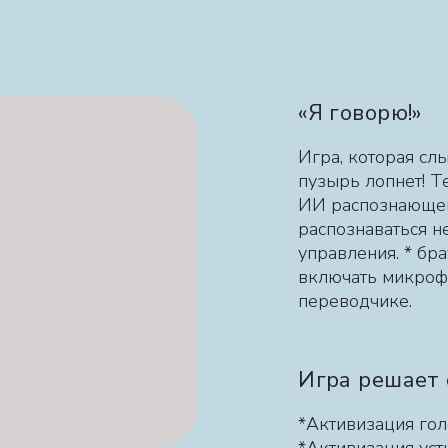
«Я говорю!»
Игра, которая сл
пузырь лопнет! Т
ИИ распознающег
распознаваться н
управления. * бр
включать микрофо
переводчике.
Игра решает
*Активизация го