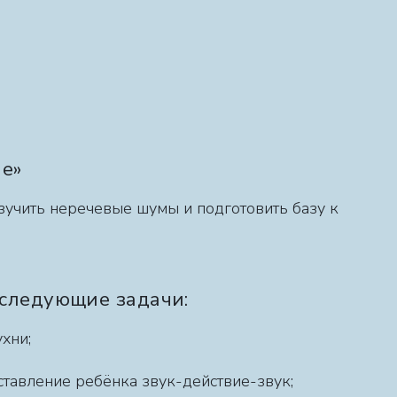
не»
зучить неречевые шумы и подготовить базу к
 следующие задачи:
ухни;
ставление ребёнка звук-действие-звук;