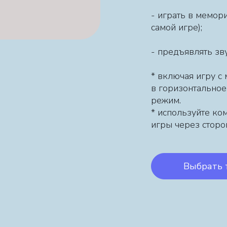
- играть в мемор
самой игре);
- предъявлять зв
* включая игру с
в горизонтально
режим.
* используйте ко
игры через сторо
Выбрать 