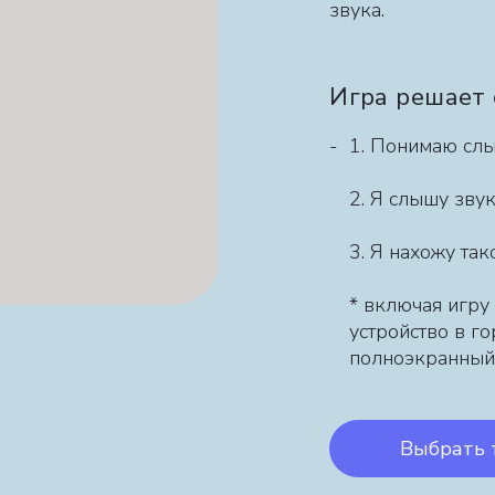
звука.
Игра решает
1. Понимаю слы
2. Я слышу зву
3. Я нахожу та
* включая игру
устройство в г
полноэкранный
Выбрать 