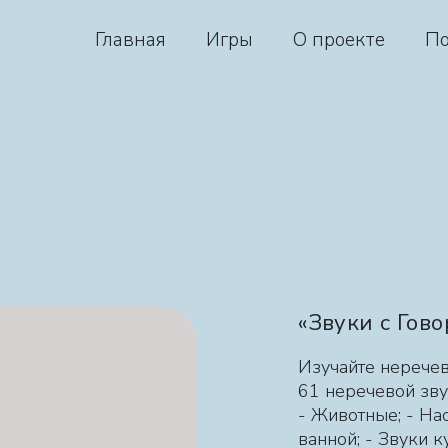
Главная
Игры
О проекте
По
«Звуки с Гов
Изучайте нерече
61 неречевой зву
- Животные; - На
ванной; - Звуки к